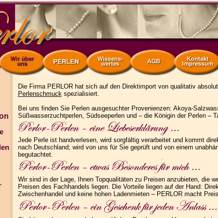
Die Firma PERLOR hat sich auf den Direktimport von qualitativ absolu
Perlenschmuck
spezialisiert.
Bei uns finden Sie Perlen ausgesuchter Provenienzen: Akoya-Salzwas
on
Süßwasserzuchtperlen, Südseeperlen und – die Königin der Perlen – Tah
e
Jede Perle ist handverlesen, wird sorgfältig verarbeitet und kommt dir
den
nach Deutschland; wird von uns für Sie geprüft und von einem unabhä
begutachtet.
Wir sind in der Lage, Ihnen Topqualitäten zu Preisen anzubieten, die w
r
Preisen des Fachhandels liegen. Die Vorteile liegen auf der Hand: Direk
Zwischenhandel und keine hohen Ladenmieten – PERLOR macht Preis