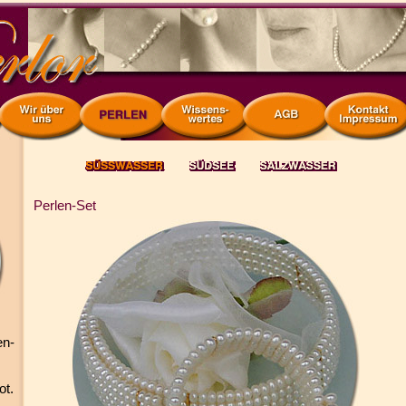
Perlen-Set
en-
ot.